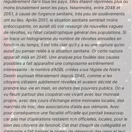
régulièrement dans tous les pays. Elles étaient réprimées plus ou
moins brutalement selon les pays. Néanmoins, entre 2048 et
2051, à cause de l’urgence sanitaire, très peu de soulèvements
ont eu lieu. Après 2051, la situation sanitaire semblait moins
préoccupante, on aurait dû voir ressurgir de nouvelles vagues
de révoltes, vu l’état catastrophique général des populations. Si
on trace un histogramme du nombre de révoltes annuelles en
fonction du temps, il est très clair qu’il y a eu une rupture qu’on
aurait pu penser reliée à la situation sanitaire. Or cette rupture
apparaît déjà en 2046. Une analyse plus fouillée des causes
possibles a fait apparaître une composante extrêmement
intéressante : le nombre d’ASBL créées sous l’égide de Notre
Destin explosait littéralement depuis 2045, comme si les
citoyens s’étaient subitement réveillés et avaient décidé de
prendre leur vie en main, en dehors des pouvoirs publics. On a
vu fleurir partout des coopératives vivant avec leur monnaie
propre, avec des cours d’échange entre monnaies locales, des
marchés de troc, des associations d’aide aux démunis. Avec
pour conséquence une fiscalité officielle qui perdait beaucoup
car pas mal d’opérations restaient non officielles, locales, pour le
bien des citoyens de l’endroit. Cet état d’esprit de collégialité et
d’entraide a fait baisser le niveau de désespoir des gens et leur