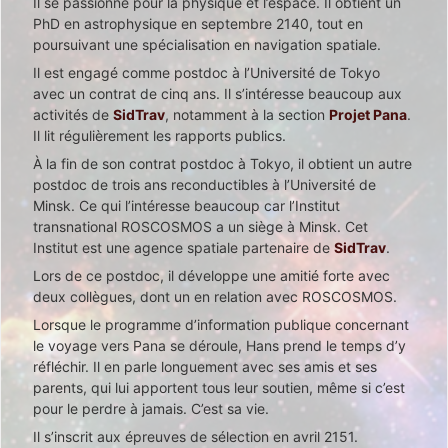
Il se passionne pour la physique et l’espace. Il obtient un
PhD en astrophysique en septembre 2140, tout en
poursuivant une spécialisation en navigation spatiale.
Il est engagé comme postdoc à l’Université de Tokyo
avec un contrat de cinq ans. Il s’intéresse beaucoup aux
activités de
SidTrav
, notamment à la section
Projet Pana
.
Il lit régulièrement les rapports publics.
À la fin de son contrat postdoc à Tokyo, il obtient un autre
postdoc de trois ans reconductibles à l’Université de
Minsk. Ce qui l’intéresse beaucoup car l’Institut
transnational ROSCOSMOS a un siège à Minsk. Cet
Institut est une agence spatiale partenaire de
SidTrav
.
Lors de ce postdoc, il développe une amitié forte avec
deux collègues, dont un en relation avec ROSCOSMOS.
Lorsque le programme d’information publique concernant
le voyage vers Pana se déroule, Hans prend le temps d’y
réfléchir. Il en parle longuement avec ses amis et ses
parents, qui lui apportent tous leur soutien, même si c’est
pour le perdre à jamais. C’est sa vie.
Il s’inscrit aux épreuves de sélection en avril 2151.