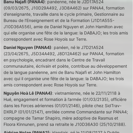
Banu Najafi (PANA4)
: panéenne, née le J2D17A524
(09/03/2675, J10D29A492, J3D8A462) sur PANA4, formation
d’enseignante, travaille dans le cycle primaire, Gestionnaire au
Bureau de l’Enseignement et de la Formation (J1D1A555-
J10D36A556), amie de Daniel Nguyen et John Hamilton avec
qui elle organise une fête de la langue: la DABAJO; les trois amis
correspondent avec Rose Hoyois sur Terre.
Daniel Nguyen (PANA4)
: panéen, né le J7D21A524
(23/04/2675, J5D34A492, J8D12A462) sur PANA4, formation
en psychologie, encadrant dans le Centre de Travail
communautaire, écrivain et poète, contribue au développement
de la langue panéenne, ami de Banu Najafi et John Hamilton
avec qui il organise une fête de la langue: la DABAJO; les trois
amis correspondent avec Rose Hoyois sur Terre.
Nguyễn Hoà Lê (PANA4)
: vietnamienne, née le 22/11/2118 à
Hué, engagement et formation à l’armée (01/03/2135), officière
dans les Forces aériennes (01/01/2146), pilote chez SidTrav-
DXRLP (01/01/2147), enrôlée comme Commandante sur PANA4;
compagne de Tamar Shapiro, mère adoptive de Rasmus et
Floora Kinnunen, prend sa retraite le J10D36A30 (25/10/2188).
Aidrian Nolan (PANA2)
: irlandais, né le 11/08/2127 à Dublin,