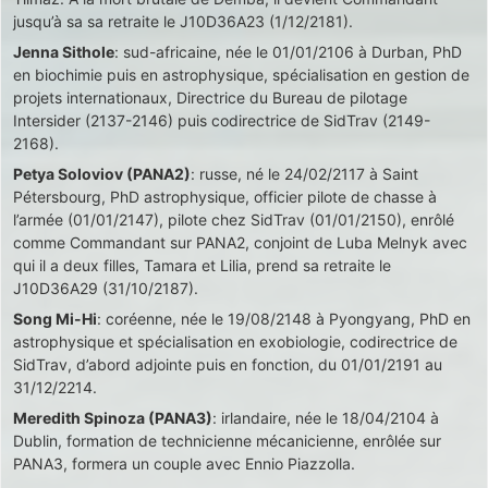
jusqu’à sa sa retraite le J10D36A23 (1/12/2181).
Jenna Sithole
: sud-africaine, née le 01/01/2106 à Durban, PhD
en biochimie puis en astrophysique, spécialisation en gestion de
projets internationaux, Directrice du Bureau de pilotage
Intersider (2137-2146) puis codirectrice de SidTrav (2149-
2168).
Petya Soloviov (PANA2)
: russe, né le 24/02/2117 à Saint
Pétersbourg, PhD astrophysique, officier pilote de chasse à
l’armée (01/01/2147), pilote chez SidTrav (01/01/2150), enrôlé
comme Commandant sur PANA2, conjoint de Luba Melnyk avec
qui il a deux filles, Tamara et Lilia, prend sa retraite le
J10D36A29 (31/10/2187).
Song Mi-Hi
: coréenne, née le 19/08/2148 à Pyongyang, PhD en
astrophysique et spécialisation en exobiologie, codirectrice de
SidTrav, d’abord adjointe puis en fonction, du 01/01/2191 au
31/12/2214.
Meredith Spinoza (PANA3)
: irlandaire, née le 18/04/2104 à
Dublin, formation de technicienne mécanicienne, enrôlée sur
PANA3, formera un couple avec Ennio Piazzolla.