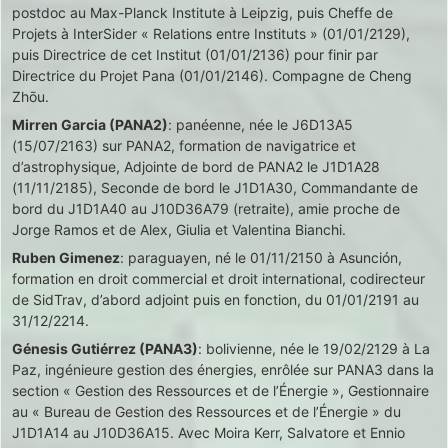
postdoc au Max-Planck Institute à Leipzig, puis Cheffe de
Projets à InterSider « Relations entre Instituts » (01/01/2129),
puis Directrice de cet Institut (01/01/2136) pour finir par
Directrice du Projet Pana (01/01/2146). Compagne de Cheng
Zhōu.
Mirren Garcia (PANA2)
: panéenne, née le J6D13A5
(15/07/2163) sur PANA2, formation de navigatrice et
d’astrophysique, Adjointe de bord de PANA2 le J1D1A28
(11/11/2185), Seconde de bord le J1D1A30, Commandante de
bord du J1D1A40 au J10D36A79 (retraite), amie proche de
Jorge Ramos et de Alex, Giulia et Valentina Bianchi.
Ruben Gimenez
: paraguayen, né le 01/11/2150 à Asunción,
formation en droit commercial et droit international, codirecteur
de SidTrav, d’abord adjoint puis en fonction, du 01/01/2191 au
31/12/2214.
Génesis Gutiérrez (PANA3)
: bolivienne, née le 19/02/2129 à La
Paz, ingénieure gestion des énergies, enrôlée sur PANA3 dans la
section « Gestion des Ressources et de l’Énergie », Gestionnaire
au « Bureau de Gestion des Ressources et de l’Énergie » du
J1D1A14 au J10D36A15. Avec Moira Kerr, Salvatore et Ennio