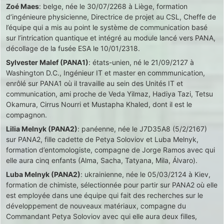
Zoé Maes
: belge, née le 30/07/2268 à Liège, formation
d’ingénieure physicienne, Directrice de projet au CSL, Cheffe de
l’équipe qui a mis au point le système de communication basé
sur l’intrication quantique et intégré au module lancé vers PANA,
décollage de la fusée ESA le 10/01/2318.
Sylvester Malef (PANA1)
: états-unien, né le 21/09/2127 à
Washington D.C., Ingénieur IT et master en commmunication,
enrôlé sur PANA1 où il travaille au sein des Unités IT et
communication, ami proche de Veda Yilmaz, Hadiya Tazi, Tetsu
Okamura, Cirrus Nourri et Mustapha Khaled, dont il est le
compagnon.
Lilia Melnyk (PANA2)
: panéenne, née le J7D35A8 (5/2/2167)
sur PANA2, fille cadette de Petya Soloviov et Luba Melnyk,
formation d’entomologiste, compagne de Jorge Ramos avec qui
elle aura cinq enfants (Alma, Sacha, Tatyana, Mila, Álvaro).
Luba Melnyk (PANA2)
: ukrainienne, née le 05/03/2124 à Kiev,
formation de chimiste, sélectionnée pour partir sur PANA2 où elle
est employée dans une équipe qui fait des recherches sur le
développement de nouveaux matériaux, compagne du
Commandant Petya Soloviov avec qui elle aura deux filles,