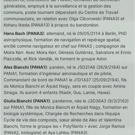
généraliste, employé à la surveillance et la gestion des
communs, poste tournant dépendant du Centre de Travail
communautaire, en relation avec Olga Ciborowski (PANA3) et
Koharu Ikeda (PANA13) à propos du bandonéon.
Hans Bach (PANA3)
: allemand, né le 09/05/2114 à Berlin, PhD
astrophysique, formation de navigation et repérage spatial,
enrôlé comme navigateur en chef sur PANA3 ; compagnon de
Moira Kerr. Avec Moira Kerr, Génesis Gutiérrez, Salvatore et Ennio
Piazzolla, et Rick Vandijk, ils forment le groupe Astor.
Alex Bianchi (PANA1)
: panéen, né le J5D21A6 (26/9/2164) sur
PANA1, formation d’ingénieur aéronautique et de pilote,
Commandant de bord de PANA1 le J1D1A37 (25/09/2194), fils
de Monica Bianchi et Árpád Nagy, sera en couple avec Amina
Sinaga. Ils auront 4 enfants (Nadir, Gus, Lamia, Hawa).
Giulia Bianchi (PANA1)
: panéenne, née le J3D36A3 (9/3/2162)
sur PANA1, fille de Monica Bianchi et Árpád Nagy, formation en
biologie systémique, Chargée de Recherches dans l’équipe
Cycle de vie des composts, sœur aînée de Alex et Valentina
Bianchi, forme le groupe les « Polyfilants » avec Jorge Ramos
(PANA2, biologiste) et Aya Lahlou (PANA3).