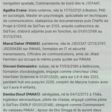
navigation spatiale, Commandante de bord dès le J1D1A41.
Agatha Crane
: états-unienne, née le 17/10/2121 à Boston, PhD
en sociologie, Master en psychologie, spécialisée en techniques
de communication, réalisatrice de documentaires puis Cheffe de
Projet à l’OIHS de SidTrav en 2155, ensuite codirectrice de
SidTrav, d’abord adjointe puis en fonction, du 01/01/2166 au
31/12/2193.
Manal Daher (PANA5)
: panéenne, née le J3D33A7 (27/3/2197,
J5D20A39) sur PANA5, formation en IT et sécurité
transmissions, Officière de communications, amie de Jihad
Hamdan qui occupe le même poste qu’elle sur PANA6.
Giovani Delmaestro
: suisse, né le 17/03/2190 à Bellinzone,
formation d’exobiologiste, engagé comme chercheur chez
InterSider Sciences le 01/01/2220, sera sur L4-4 dès 2222,
pendant huit ans jusqu’en 2229, conjoint de Maryna Ivanov avec
qui il aura 4 enfants.
Demba Diouf (PANA1)
: sénégalais, né le 04/12/2113 à Thiès,
ingénieur aéronautique, pilote de chasse, engagé comme pilote
à SidTrav-DXRLP (01/01/2148), désigné comme Commandant
du vaisseau PANA1 ; époux de Eko Sinaga et ils auront deux