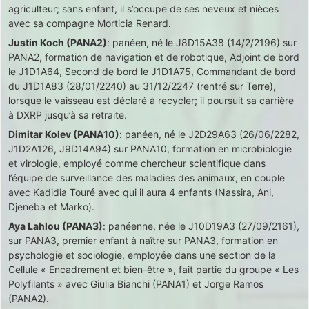
agriculteur; sans enfant, il s’occupe de ses neveux et nièces
avec sa compagne Morticia Renard.
Justin Koch (PANA2)
: panéen, né le J8D15A38 (14/2/2196) sur
PANA2, formation de navigation et de robotique, Adjoint de bord
le J1D1A64, Second de bord le J1D1A75, Commandant de bord
du J1D1A83 (28/01/2240) au 31/12/2247 (rentré sur Terre),
lorsque le vaisseau est déclaré à recycler; il poursuit sa carrière
à DXRP jusqu’à sa retraite.
Dimitar Kolev (PANA10)
: panéen, né le J2D29A63 (26/06/2282,
J1D2A126, J9D14A94) sur PANA10, formation en microbiologie
et virologie, employé comme chercheur scientifique dans
l’équipe de surveillance des maladies des animaux, en couple
avec Kadidia Touré avec qui il aura 4 enfants (Nassira, Ani,
Djeneba et Marko).
Aya Lahlou (PANA3)
: panéenne, née le J10D19A3 (27/09/2161),
sur PANA3, premier enfant à naître sur PANA3, formation en
psychologie et sociologie, employée dans une section de la
Cellule « Encadrement et bien-être », fait partie du groupe « Les
Polyfilants » avec Giulia Bianchi (PANA1) et Jorge Ramos
(PANA2).