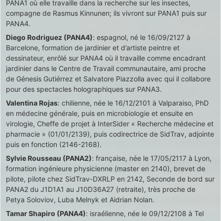
PANA1 où elle travaille dans la recherche sur les insectes,
compagne de Rasmus Kinnunen; ils vivront sur PANA1 puis sur
PANA4.
Diego Rodriguez (PANA4)
: espagnol, né le 16/09/2127 à
Barcelone, formation de jardinier et d’artiste peintre et
dessinateur, enrôlé sur PANA4 où il travaille comme encadrant
jardinier dans le Centre de Travail communautaire, ami proche
de Génesis Gutiérrez et Salvatore Piazzolla avec qui il collabore
pour des spectacles holographiques sur PANA3.
Valentina Rojas
: chilienne, née le 16/12/2101 à Valparaiso, PhD
en médecine générale, puis en microbiologie et ensuite en
virologie, Cheffe de projet à InterSider « Recherche médecine et
pharmacie » (01/01/2139), puis codirectrice de SidTrav, adjointe
puis en fonction (2146-2168).
Sylvie Rousseau (PANA2)
: française, née le 17/05/2117 à Lyon,
formation ingénieure physicienne (master en 2140), brevet de
pilote, pilote chez SidTrav-DXRLP en 2142, Seconde de bord sur
PANA2 du J1D1A1 au J10D36A27 (retraite), très proche de
Petya Soloviov, Luba Melnyk et Aidrian Nolan.
Tamar Shapiro (PANA4)
: israélienne, née le 09/12/2108 à Tel