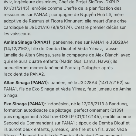
Aviv, ingénieure des mines, Chef de Projet SidTrav-DXRLP
(01/01/2145), enrôlée comme Cheffe de la planification des
ressources sur PANA4 ; compagne de Nguyễn Hoà Lê, mère
adoptive de Rasmus et Floora Kinnunen; elle meurt d’une crise
cardiaque le J9D21A16 (9/8/2174). C’est le premier décès sur
les vaisseaux.
Amina Sinaga (PANA1)
: panéenne, née sur PANA1 le J3D28A4
(14/12/2162), fille de Demba Diouf et Veda Yilmaz, fausse
jumelle de Altan Sinaga, sera la compagne de Alex Bianchi avec
qui elle aura quatre enfants (Nadir, Gus, Lamia, Hawa); ils
accueilleront momentanément Padraig Gallagher après
l’accident de PANA2.
Altan Sinaga (PANA1)
: panéen, né le J3D28A4 (14/12/2162) sur
PANA1, fils de Eko Sinaga et Veda Yilmaz, faux jumeau de Amina
Sinaga.
Eko Sinaga (PANA1)
: indonésien, né le 12/08/2113 à Bandung,
formation autodidacte de pilotage, perfectionnement (2139)
puis engagement à SidTrav-DXRLP (01/01/2145), enrôlé comme
Second du Commandant sur PANA1 ; époux de Demba Diouf et
ils auront deux enfants, jumeaux, une fille et un fils, avec Veda
Yilmaz. À la mort brutale de Demba, il devient Commandant