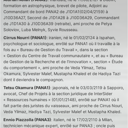
formation en astrophysique, brevet de pilote, Adjoint au
Commandant de bord PANA2 de J1D1A1(02/04/2159) à
J10D36A27, Second de J1D1A28 à J10D36A29, Commandant
de J1D1A30 à J10D36A39 (retraite), ami proche de Petya
Soloviov, Luba Melnyk, Syvie Rousseau.
Cirrus Nourri (PANA1)
: iranien, né le 01/02/2124 à Ispahan,
psychologue et sociologue, enrôlé sur PANA1 où il travaille à la
fois au « Bureau de Gestion du Travail », dans la section
« Gestion du Centre de Travail communautaire », et au « Bureau
de Gestion de la Recherche et de l’Innovation », section « Étude
du comportement », ami proche de Veda Yilmaz, Tetsu
Okamura, Sylvester Malef, Mustapha Khaled et de Hadiya Tazi
dont il deviendra le compagnon.
Tetsu Okamura (PANA1)
: japonais, né le 03/03/2119 à Sapporo,
avocat, Chef de Projets à la section juridique de InterSider
« Ressources humaines » (01/01/2148), enrôlé sur PANA1 où il
fait partie des juristes du vaisseaux, ami proche de Cirrus Nouri,
Veda Yilmaz, Hadiya Tazi, Sylvester Malef et Mustapha Khaled.
Ennio Piazzolla (PANA3)
: italien, né le 17/02/2110 à Milan,
technicien mécanique expert, enrôlé sur PANA3 ; oncle puis