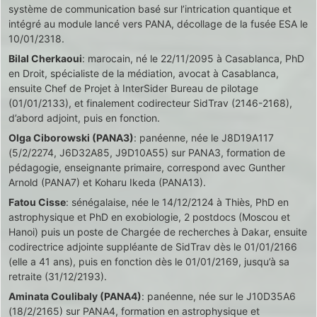
système de communication basé sur l’intrication quantique et
intégré au module lancé vers PANA, décollage de la fusée ESA le
10/01/2318.
Bilal Cherkaoui
: marocain, né le 22/11/2095 à Casablanca, PhD
en Droit, spécialiste de la médiation, avocat à Casablanca,
ensuite Chef de Projet à InterSider Bureau de pilotage
(01/01/2133), et finalement codirecteur SidTrav (2146-2168),
d’abord adjoint, puis en fonction.
Olga Ciborowski (PANA3)
: panéenne, née le J8D19A117
(5/2/2274, J6D32A85, J9D10A55) sur PANA3, formation de
pédagogie, enseignante primaire, correspond avec Gunther
Arnold (PANA7) et Koharu Ikeda (PANA13).
Fatou Cisse
: sénégalaise, née le 14/12/2124 à Thiès, PhD en
astrophysique et PhD en exobiologie, 2 postdocs (Moscou et
Hanoi) puis un poste de Chargée de recherches à Dakar, ensuite
codirectrice adjointe suppléante de SidTrav dès le 01/01/2166
(elle a 41 ans), puis en fonction dès le 01/01/2169, jusqu’à sa
retraite (31/12/2193).
Aminata Coulibaly (PANA4)
: panéenne, née sur le J10D35A6
(18/2/2165) sur PANA4, formation en astrophysique et