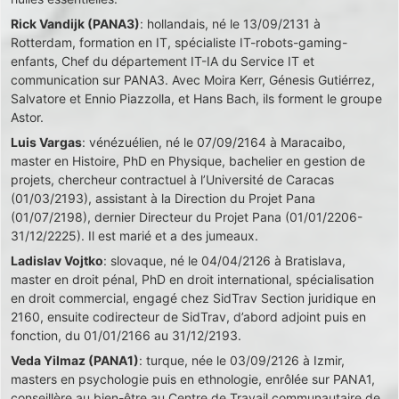
Rick Vandijk (PANA3)
: hollandais, né le 13/09/2131 à
Rotterdam, formation en IT, spécialiste IT-robots-gaming-
enfants, Chef du département IT-IA du Service IT et
communication sur PANA3. Avec Moira Kerr, Génesis Gutiérrez,
Salvatore et Ennio Piazzolla, et Hans Bach, ils forment le groupe
Astor.
Luis Vargas
: vénézuélien, né le 07/09/2164 à Maracaibo,
master en Histoire, PhD en Physique, bachelier en gestion de
projets, chercheur contractuel à l’Université de Caracas
(01/03/2193), assistant à la Direction du Projet Pana
(01/07/2198), dernier Directeur du Projet Pana (01/01/2206-
31/12/2225). Il est marié et a des jumeaux.
Ladislav Vojtko
: slovaque, né le 04/04/2126 à Bratislava,
master en droit pénal, PhD en droit international, spécialisation
en droit commercial, engagé chez SidTrav Section juridique en
2160, ensuite codirecteur de SidTrav, d’abord adjoint puis en
fonction, du 01/01/2166 au 31/12/2193.
Veda Yilmaz (PANA1)
: turque, née le 03/09/2126 à Izmir,
masters en psychologie puis en ethnologie, enrôlée sur PANA1,
conseillère au bien-être au Centre de Travail communautaire de