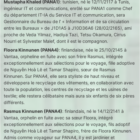
Mustapha Khaled (PANA1)
: tunisien, né le 12/11/2117 à Tunis,
ingénieur IT et communications, enrôlé sur PANA1 comme Chef
du département IT-IA du Service IT et communication, sera
Gestionnaire du Bureau de l’ « Information et de sa circulation
entre les Bureaux » de J1D1A5 à J10D36A6 (28/02/2165), ami
proche de Veda Yilmaz, Hadiya Tazi, Tetsu Okamura, Cirrus
Nourri et Sylvester Malef, dont il est le compagnon.
Floora Kinnunen (PANA4)
: finlandaise, née le 25/10/2145 à
Vantaa, orpheline en fuite avec son frère Rasmus, intégrée
exceptionnellement aux sélections pour le voyage, fille adoptive
de Nguyễn Hoà Lê et Tamar Shapiro, sœur de Rasmus
Kinnunen. Sur PANA4, elle sera styliste de haut niveau et
développera le recyclage des vêtements, en collaboration avec
toute la population, les centres de recyclage et les usines de
textile; elle restera célibataire mais aura six enfants de six pères
différents.
Rasmus Kinnunen (PANA4)
: finlandais, né le 14/12/2141 à
Vantaa, orphelin en fuite avec sa sœur Floora, intégré
exceptionnellement aux sélections pour le voyage, fils adoptif
de Nguyễn Hoà Lê et Tamar Shapiro, frère de Floora Kinnunen.
Admis comme voyageur sur PANA4, il y est jardinier et