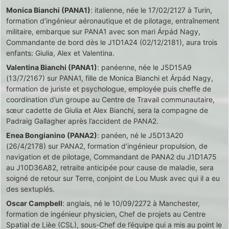
Monica Bianchi (PANA1)
: italienne, née le 17/02/2127 à Turin,
formation d’ingénieur aéronautique et de pilotage, entraînement
militaire, embarque sur PANA1 avec son mari Árpád Nagy,
Commandante de bord dès le J1D1A24 (02/12/2181), aura trois
enfants: Giulia, Alex et Valentina.
Valentina Bianchi (PANA1)
: panéenne, née le J5D15A9
(13/7/2167) sur PANA1, fille de Monica Bianchi et Árpád Nagy,
formation de juriste et psychologue, employée puis cheffe de
coordination d’un groupe au Centre de Travail communautaire,
sœur cadette de Giulia et Alex Bianchi, sera la compagne de
Padraig Gallagher après l’accident de PANA2.
Enea Bongianino (PANA2)
: panéen, né le J5D13A20
(26/4/2178) sur PANA2, formation d’ingénieur propulsion, de
navigation et de pilotage, Commandant de PANA2 du J1D1A75
au J10D36A82, retraite anticipée pour cause de maladie, sera
soigné de retour sur Terre, conjoint de Lou Musk avec qui il a eu
des sextuplés.
Oscar Campbell
: anglais, né le 10/09/2272 à Manchester,
formation de ingénieur physicien, Chef de projets au Centre
Spatial de Lièe (CSL), sous-Chef de l’équipe qui a mis au point le