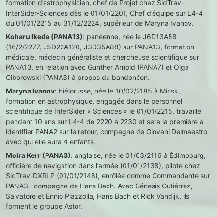
formation d’astrophysicien, chef de Projet chez SidTrav-
InterSider-Sciences dès le 01/01/2201, Chef d’équipe sur L4-4
du 01/01/2215 au 31/12/2224, supérieur de Maryna Ivanov.
Koharu Ikeda (PANA13)
: panéenne, née le J6D13A58
(16/2/2277, J5D22A120, J3D35A88) sur PANA13, formation
médicale, médecin généraliste et chercheuse scientifique sur
PANA13, en relation avec Gunther Arnold (PANA7) et Olga
Ciborowski (PANA3) à propos du bandonéon.
Maryna Ivanov
: biélorusse, née le 10/02/2185 à Minsk,
formation en astrophysique, engagée dans le personnel
scientifique de InterSider « Sciences » le 01/01/2215, travaille
pendant 10 ans sur L4-4 de 2220 à 2230 et sera la première à
identifier PANA2 sur le retour, compagne de Giovani Delmaestro
avec qui elle aura 4 enfants.
Moira Kerr (PANA3)
: anglaise, née le 01/03/2116 à Édimbourg,
officière de navigation dans l’armée (01/01/2138), pilote chez
SidTrav-DXRLP (01/01/2148), enrôlée comme Commandante sur
PANA3 ; compagne de Hans Bach. Avec Génesis Gutiérrez,
Salvatore et Ennio Piazzolla, Hans Bach et Rick Vandijk, ils
forment le groupe Astor.