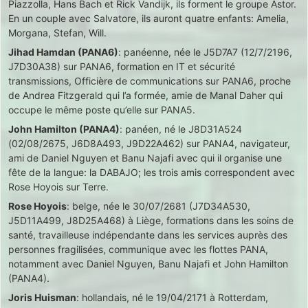
Piazzolla, Hans Bach et Rick Vandijk, ils forment le groupe Astor.
En un couple avec Salvatore, ils auront quatre enfants: Amelia,
Morgana, Stefan, Will.
Jihad Hamdan (PANA6)
: panéenne, née le J5D7A7 (12/7/2196,
J7D30A38) sur PANA6, formation en IT et sécurité
transmissions, Officière de communications sur PANA6, proche
de Andrea Fitzgerald qui l’a formée, amie de Manal Daher qui
occupe le même poste qu’elle sur PANA5.
John Hamilton (PANA4)
: panéen, né le J8D31A524
(02/08/2675, J6D8A493, J9D22A462) sur PANA4, navigateur,
ami de Daniel Nguyen et Banu Najafi avec qui il organise une
fête de la langue: la DABAJO; les trois amis correspondent avec
Rose Hoyois sur Terre.
Rose Hoyois
: belge, née le 30/07/2681 (J7D34A530,
J5D11A499, J8D25A468) à Liège, formations dans les soins de
santé, travailleuse indépendante dans les services auprès des
personnes fragilisées, communique avec les flottes PANA,
notamment avec Daniel Nguyen, Banu Najafi et John Hamilton
(PANA4).
Joris Huisman
: hollandais, né le 19/04/2171 à Rotterdam,