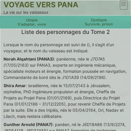
VOYAGE VERS PANA
La vie sur les vaisseaux
Liste des personnages du Tome 2
Lorsque le nom du personnage est suivi de (), il s’agit d’un
voyageur, et le nom du vaisseau est indiqué.
Norah Alqahtani (PANA3)
: panéenne, née le J7D7A5
(17/05/2163) sur PANA3, experte en ingénierie mécanique,
spécialiste moteurs et énergie, formation poussée en navigation,
Commandante de bord dès le J1D1A39 (14/09/2196).
Shira Amar
: israélienne, née le 15/07/2143 à Jérusalem,
orpheline, PhD ingénieure propulsion et énergie, Cheffe de
Projets au Projet Pana (01/01/2169), puis Directrice du Projet
Pana (01/01/2186 – 31/12/2205), pour revenir Cheffe de Projets
par la suite. Elle a des triplés, nés le 05/04/2164, Ori, Nadav et
Lilach, mais restera célibataire.
Gunther Arnold (PANA7)
: panéen, né le J6D18A86 (13/9/2274,
J8D5A118, J9D32A55) sur PANA7, formation de technicien