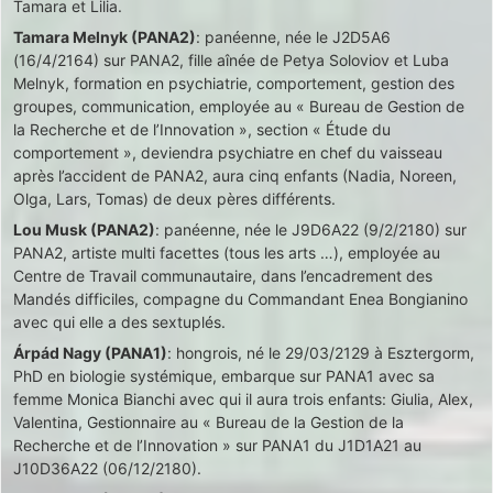
Tamara et Lilia.
Tamara Melnyk (PANA2)
: panéenne, née le J2D5A6
(16/4/2164) sur PANA2, fille aînée de Petya Soloviov et Luba
Melnyk, formation en psychiatrie, comportement, gestion des
groupes, communication, employée au « Bureau de Gestion de
la Recherche et de l’Innovation », section « Étude du
comportement », deviendra psychiatre en chef du vaisseau
après l’accident de PANA2, aura cinq enfants (Nadia, Noreen,
Olga, Lars, Tomas) de deux pères différents.
Lou Musk (PANA2)
: panéenne, née le J9D6A22 (9/2/2180) sur
PANA2, artiste multi facettes (tous les arts …), employée au
Centre de Travail communautaire, dans l’encadrement des
Mandés difficiles, compagne du Commandant Enea Bongianino
avec qui elle a des sextuplés.
Árpád Nagy (PANA1)
: hongrois, né le 29/03/2129 à Esztergorm,
PhD en biologie systémique, embarque sur PANA1 avec sa
femme Monica Bianchi avec qui il aura trois enfants: Giulia, Alex,
Valentina, Gestionnaire au « Bureau de la Gestion de la
Recherche et de l’Innovation » sur PANA1 du J1D1A21 au
J10D36A22 (06/12/2180).