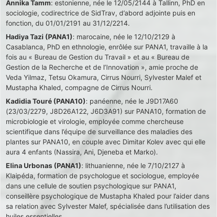
Annika Tamm
: estonienne, née le 12/05/2144 à Tallinn, PhD en
sociologie, codirectrice de SidTrav, d’abord adjointe puis en
fonction, du 01/01/2191 au 31/12/2214.
Hadiya Tazi (PANA1)
: marocaine, née le 12/10/2129 à
Casablanca, PhD en ethnologie, enrôlée sur PANA1, travaille à la
fois au « Bureau de Gestion du Travail » et au « Bureau de
Gestion de la Recherche et de l’Innovation », amie proche de
Veda Yilmaz, Tetsu Okamura, Cirrus Nourri, Sylvester Malef et
Mustapha Khaled, compagne de Cirrus Nourri.
Kadidia Touré (PANA10)
: panéenne, née le J9D17A60
(23/03/2279, J8D26A122, J6D3A91) sur PANA10, formation de
microbiologie et virologie, employée comme chercheuse
scientifique dans l’équipe de surveillance des maladies des
plantes sur PANA10, en couple avec Dimitar Kolev avec qui elle
aura 4 enfants (Nassira, Ani, Djeneba et Marko).
Elina Urbonas (PANA1)
: lithuanienne, née le 7/10/2127 à
Klaipéda, formation de psychologue et sociologue, employée
dans une cellule de soutien psychologique sur PANA1,
conseillère psychologique de Mustapha Khaled pour l’aider dans
sa relation avec Sylvester Malef, spécialisée dans l’utilisation des
huiles essentielles.