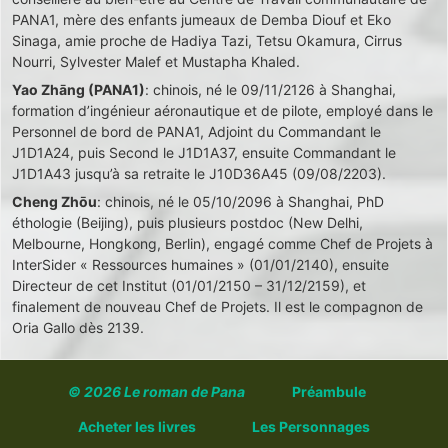
PANA1, mère des enfants jumeaux de Demba Diouf et Eko
Sinaga, amie proche de Hadiya Tazi, Tetsu Okamura, Cirrus
Nourri, Sylvester Malef et Mustapha Khaled.
Yao Zhāng (PANA1)
: chinois, né le 09/11/2126 à Shanghai,
formation d’ingénieur aéronautique et de pilote, employé dans le
Personnel de bord de PANA1, Adjoint du Commandant le
J1D1A24, puis Second le J1D1A37, ensuite Commandant le
J1D1A43 jusqu’à sa retraite le J10D36A45 (09/08/2203).
Cheng Zhōu
: chinois, né le 05/10/2096 à Shanghai, PhD
éthologie (Beijing), puis plusieurs postdoc (New Delhi,
Melbourne, Hongkong, Berlin), engagé comme Chef de Projets à
InterSider « Ressources humaines » (01/01/2140), ensuite
Directeur de cet Institut (01/01/2150 – 31/12/2159), et
finalement de nouveau Chef de Projets. Il est le compagnon de
Oria Gallo dès 2139.
© 2026
Le roman de Pana
Préambule
Acheter les livres
Les Personnages