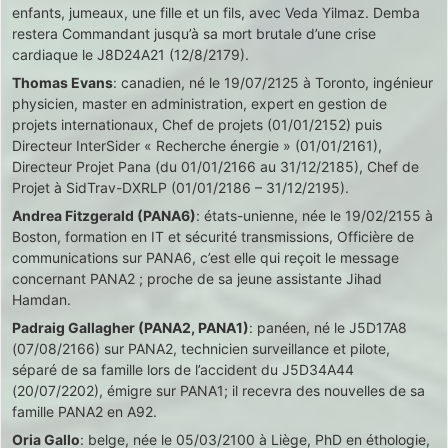
enfants, jumeaux, une fille et un fils, avec Veda Yilmaz. Demba
restera Commandant jusqu’à sa mort brutale d’une crise
cardiaque le J8D24A21 (12/8/2179).
Thomas Evans
: canadien, né le 19/07/2125 à Toronto, ingénieur
physicien, master en administration, expert en gestion de
projets internationaux, Chef de projets (01/01/2152) puis
Directeur InterSider « Recherche énergie » (01/01/2161),
Directeur Projet Pana (du 01/01/2166 au 31/12/2185), Chef de
Projet à SidTrav-DXRLP (01/01/2186 – 31/12/2195).
Andrea Fitzgerald (PANA6)
: états-unienne, née le 19/02/2155 à
Boston, formation en IT et sécurité transmissions, Officière de
communications sur PANA6, c’est elle qui reçoit le message
concernant PANA2 ; proche de sa jeune assistante Jihad
Hamdan.
Padraig Gallagher (PANA2, PANA1)
: panéen, né le J5D17A8
(07/08/2166) sur PANA2, technicien surveillance et pilote,
séparé de sa famille lors de l’accident du J5D34A44
(20/07/2202), émigre sur PANA1; il recevra des nouvelles de sa
famille PANA2 en A92.
Oria Gallo
: belge, née le 05/03/2100 à Liège, PhD en éthologie,