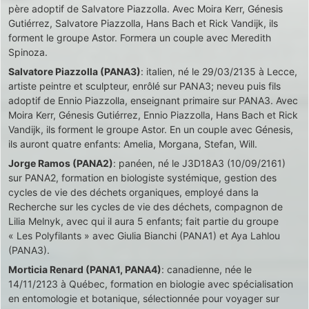
père adoptif de Salvatore Piazzolla. Avec Moira Kerr, Génesis
Gutiérrez, Salvatore Piazzolla, Hans Bach et Rick Vandijk, ils
forment le groupe Astor. Formera un couple avec Meredith
Spinoza.
Salvatore Piazzolla (PANA3)
: italien, né le 29/03/2135 à Lecce,
artiste peintre et sculpteur, enrôlé sur PANA3; neveu puis fils
adoptif de Ennio Piazzolla, enseignant primaire sur PANA3. Avec
Moira Kerr, Génesis Gutiérrez, Ennio Piazzolla, Hans Bach et Rick
Vandijk, ils forment le groupe Astor. En un couple avec Génesis,
ils auront quatre enfants: Amelia, Morgana, Stefan, Will.
Jorge Ramos (PANA2)
: panéen, né le J3D18A3 (10/09/2161)
sur PANA2, formation en biologiste systémique, gestion des
cycles de vie des déchets organiques, employé dans la
Recherche sur les cycles de vie des déchets, compagnon de
Lilia Melnyk, avec qui il aura 5 enfants; fait partie du groupe
« Les Polyfilants » avec Giulia Bianchi (PANA1) et Aya Lahlou
(PANA3).
Morticia Renard (PANA1, PANA4)
: canadienne, née le
14/11/2123 à Québec, formation en biologie avec spécialisation
en entomologie et botanique, sélectionnée pour voyager sur