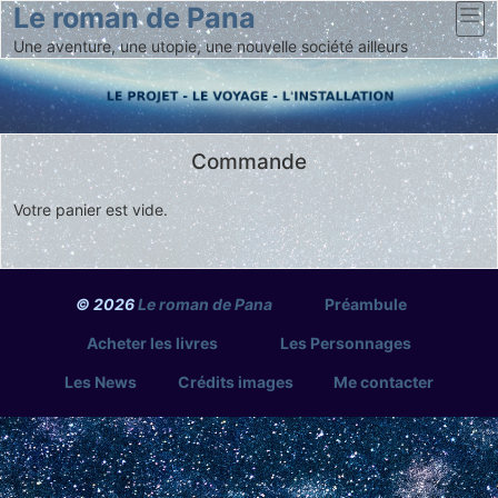
Le roman de Pana
Une aventure, une utopie, une nouvelle société ailleurs
Commande
Votre panier est vide.
© 2026
Le roman de Pana
Préambule
Acheter les livres
Les Personnages
Les News
Crédits images
Me contacter